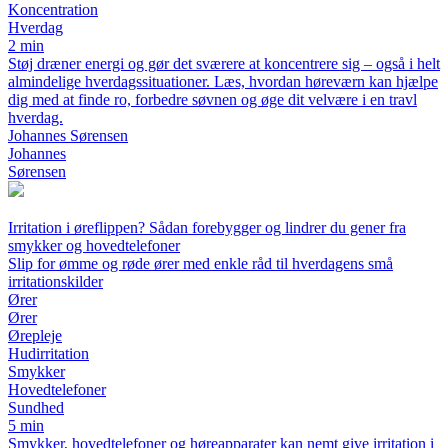
Koncentration
Hverdag
2 min
Støj dræner energi og gør det sværere at koncentrere sig – også i helt
almindelige hverdagssituationer. Læs, hvordan høreværn kan hjælpe
dig med at finde ro, forbedre søvnen og øge dit velvære i en travl
hverdag.
Johannes Sørensen
Johannes
Sørensen
Irritation i øreflippen? Sådan forebygger og lindrer du gener fra
smykker og hovedtelefoner
Slip for ømme og røde ører med enkle råd til hverdagens små
irritationskilder
Ører
Ører
Ørepleje
Hudirritation
Smykker
Hovedtelefoner
Sundhed
5 min
Smykker, hovedtelefoner og høreapparater kan nemt give irritation i