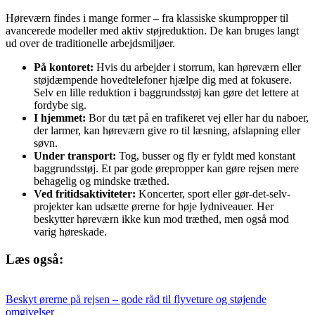
Høreværn findes i mange former – fra klassiske skumpropper til
avancerede modeller med aktiv støjreduktion. De kan bruges langt
ud over de traditionelle arbejdsmiljøer.
På kontoret:
Hvis du arbejder i storrum, kan høreværn eller
støjdæmpende hovedtelefoner hjælpe dig med at fokusere.
Selv en lille reduktion i baggrundsstøj kan gøre det lettere at
fordybe sig.
I hjemmet:
Bor du tæt på en trafikeret vej eller har du naboer,
der larmer, kan høreværn give ro til læsning, afslapning eller
søvn.
Under transport:
Tog, busser og fly er fyldt med konstant
baggrundsstøj. Et par gode ørepropper kan gøre rejsen mere
behagelig og mindske træthed.
Ved fritidsaktiviteter:
Koncerter, sport eller gør-det-selv-
projekter kan udsætte ørerne for høje lydniveauer. Her
beskytter høreværn ikke kun mod træthed, men også mod
varig høreskade.
Læs også:
Beskyt ørerne på rejsen – gode råd til flyveture og støjende
omgivelser