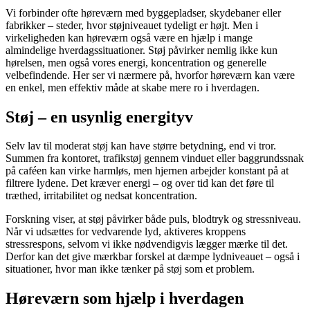
Vi forbinder ofte høreværn med byggepladser, skydebaner eller
fabrikker – steder, hvor støjniveauet tydeligt er højt. Men i
virkeligheden kan høreværn også være en hjælp i mange
almindelige hverdagssituationer. Støj påvirker nemlig ikke kun
hørelsen, men også vores energi, koncentration og generelle
velbefindende. Her ser vi nærmere på, hvorfor høreværn kan være
en enkel, men effektiv måde at skabe mere ro i hverdagen.
Støj – en usynlig energityv
Selv lav til moderat støj kan have større betydning, end vi tror.
Summen fra kontoret, trafikstøj gennem vinduet eller baggrundssnak
på caféen kan virke harmløs, men hjernen arbejder konstant på at
filtrere lydene. Det kræver energi – og over tid kan det føre til
træthed, irritabilitet og nedsat koncentration.
Forskning viser, at støj påvirker både puls, blodtryk og stressniveau.
Når vi udsættes for vedvarende lyd, aktiveres kroppens
stressrespons, selvom vi ikke nødvendigvis lægger mærke til det.
Derfor kan det give mærkbar forskel at dæmpe lydniveauet – også i
situationer, hvor man ikke tænker på støj som et problem.
Høreværn som hjælp i hverdagen