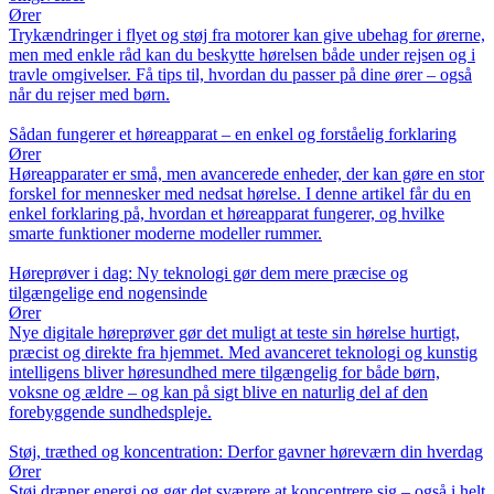
Ører
Trykændringer i flyet og støj fra motorer kan give ubehag for ørerne,
men med enkle råd kan du beskytte hørelsen både under rejsen og i
travle omgivelser. Få tips til, hvordan du passer på dine ører – også
når du rejser med børn.
Sådan fungerer et høreapparat – en enkel og forståelig forklaring
Ører
Høreapparater er små, men avancerede enheder, der kan gøre en stor
forskel for mennesker med nedsat hørelse. I denne artikel får du en
enkel forklaring på, hvordan et høreapparat fungerer, og hvilke
smarte funktioner moderne modeller rummer.
Høreprøver i dag: Ny teknologi gør dem mere præcise og
tilgængelige end nogensinde
Ører
Nye digitale høreprøver gør det muligt at teste sin hørelse hurtigt,
præcist og direkte fra hjemmet. Med avanceret teknologi og kunstig
intelligens bliver høresundhed mere tilgængelig for både børn,
voksne og ældre – og kan på sigt blive en naturlig del af den
forebyggende sundhedspleje.
Støj, træthed og koncentration: Derfor gavner høreværn din hverdag
Ører
Støj dræner energi og gør det sværere at koncentrere sig – også i helt