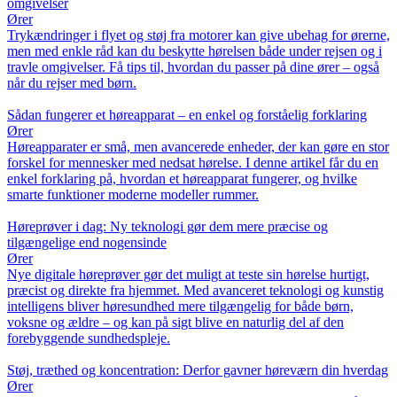
omgivelser
Ører
Trykændringer i flyet og støj fra motorer kan give ubehag for ørerne,
men med enkle råd kan du beskytte hørelsen både under rejsen og i
travle omgivelser. Få tips til, hvordan du passer på dine ører – også
når du rejser med børn.
Sådan fungerer et høreapparat – en enkel og forståelig forklaring
Ører
Høreapparater er små, men avancerede enheder, der kan gøre en stor
forskel for mennesker med nedsat hørelse. I denne artikel får du en
enkel forklaring på, hvordan et høreapparat fungerer, og hvilke
smarte funktioner moderne modeller rummer.
Høreprøver i dag: Ny teknologi gør dem mere præcise og
tilgængelige end nogensinde
Ører
Nye digitale høreprøver gør det muligt at teste sin hørelse hurtigt,
præcist og direkte fra hjemmet. Med avanceret teknologi og kunstig
intelligens bliver høresundhed mere tilgængelig for både børn,
voksne og ældre – og kan på sigt blive en naturlig del af den
forebyggende sundhedspleje.
Støj, træthed og koncentration: Derfor gavner høreværn din hverdag
Ører