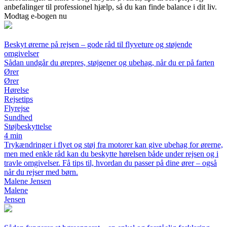
anbefalinger til professionel hjælp, så du kan finde balance i dit liv.
Modtag e-bogen nu
Beskyt ørerne på rejsen – gode råd til flyveture og støjende
omgivelser
Sådan undgår du ørepres, støjgener og ubehag, når du er på farten
Ører
Ører
Hørelse
Rejsetips
Flyrejse
Sundhed
Støjbeskyttelse
4 min
Trykændringer i flyet og støj fra motorer kan give ubehag for ørerne,
men med enkle råd kan du beskytte hørelsen både under rejsen og i
travle omgivelser. Få tips til, hvordan du passer på dine ører – også
når du rejser med børn.
Malene Jensen
Malene
Jensen