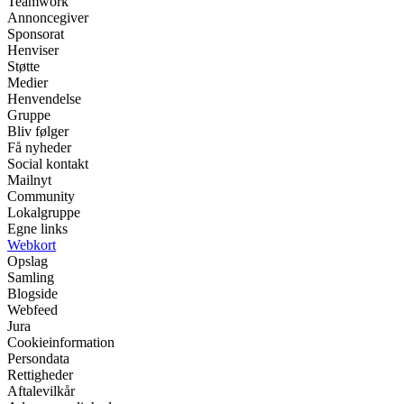
Teamwork
Annoncegiver
Sponsorat
Henviser
Støtte
Medier
Henvendelse
Gruppe
Bliv følger
Få nyheder
Social kontakt
Mailnyt
Community
Lokalgruppe
Egne links
Webkort
Opslag
Samling
Blogside
Webfeed
Jura
Cookieinformation
Persondata
Rettigheder
Aftalevilkår