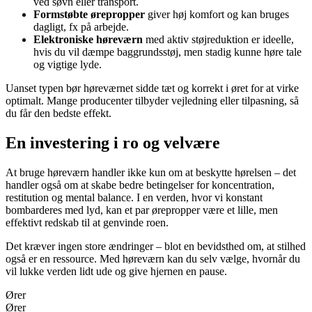
ved søvn eller transport.
Formstøbte ørepropper
giver høj komfort og kan bruges
dagligt, fx på arbejde.
Elektroniske høreværn
med aktiv støjreduktion er ideelle,
hvis du vil dæmpe baggrundsstøj, men stadig kunne høre tale
og vigtige lyde.
Uanset typen bør høreværnet sidde tæt og korrekt i øret for at virke
optimalt. Mange producenter tilbyder vejledning eller tilpasning, så
du får den bedste effekt.
En investering i ro og velvære
At bruge høreværn handler ikke kun om at beskytte hørelsen – det
handler også om at skabe bedre betingelser for koncentration,
restitution og mental balance. I en verden, hvor vi konstant
bombarderes med lyd, kan et par ørepropper være et lille, men
effektivt redskab til at genvinde roen.
Det kræver ingen store ændringer – blot en bevidsthed om, at stilhed
også er en ressource. Med høreværn kan du selv vælge, hvornår du
vil lukke verden lidt ude og give hjernen en pause.
Ører
Ører