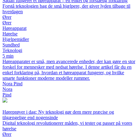
Sådan fungerer et høreapparat – en enkel og forståelig forklaring
Forstå teknologien bag de små hjælpere, der giver lyden tilbage til
hverdagen
Ører
Ører
Høreapparat
Hørelse
Hjælpemidler
Sundhed
Teknologi
5 min
Høreapparater er små, men avancerede enheder, der kan gøre en stor
forskel for mennesker med nedsat hørelse. I denne artikel får du en
enkel forklaring på, hvordan et høreapparat fungerer, og hvilke
smarte funktioner moderne modeller rummer.
Nora Pind
Nora
Pind
Høreprøver i dag: Ny teknologi gør dem mere præcise og
tilgængelige end nogensinde
Digital teknologi revolutionerer måden, vi tester og passer på vores
hørelse
Ører