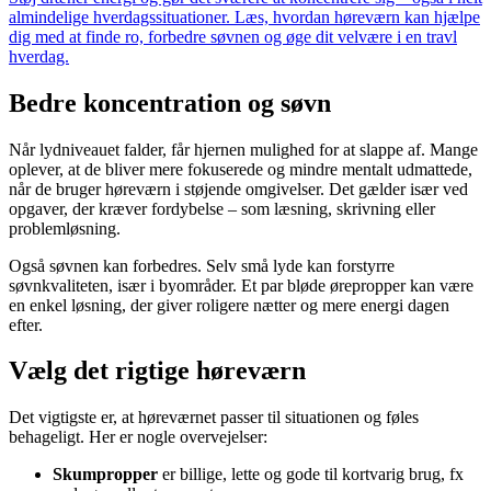
almindelige hverdagssituationer. Læs, hvordan høreværn kan hjælpe
dig med at finde ro, forbedre søvnen og øge dit velvære i en travl
hverdag.
Bedre koncentration og søvn
Når lydniveauet falder, får hjernen mulighed for at slappe af. Mange
oplever, at de bliver mere fokuserede og mindre mentalt udmattede,
når de bruger høreværn i støjende omgivelser. Det gælder især ved
opgaver, der kræver fordybelse – som læsning, skrivning eller
problemløsning.
Også søvnen kan forbedres. Selv små lyde kan forstyrre
søvnkvaliteten, især i byområder. Et par bløde ørepropper kan være
en enkel løsning, der giver roligere nætter og mere energi dagen
efter.
Vælg det rigtige høreværn
Det vigtigste er, at høreværnet passer til situationen og føles
behageligt. Her er nogle overvejelser:
Skumpropper
er billige, lette og gode til kortvarig brug, fx