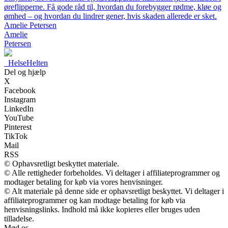
øreflipperne. Få gode råd til, hvordan du forebygger rødme, kløe og
ømhed – og hvordan du lindrer gener, hvis skaden allerede er sket.
Amelie Petersen
Amelie
Petersen
_
HelseHelten
Del og hjælp
X
Facebook
Instagram
LinkedIn
YouTube
Pinterest
TikTok
Mail
RSS
© Ophavsretligt beskyttet materiale.
© Alle rettigheder forbeholdes. Vi deltager i affiliateprogrammer og
modtager betaling for køb via vores henvisninger.
© Alt materiale på denne side er ophavsretligt beskyttet. Vi deltager i
affiliateprogrammer og kan modtage betaling for køb via
henvisningslinks. Indhold må ikke kopieres eller bruges uden
tilladelse.
Mød os