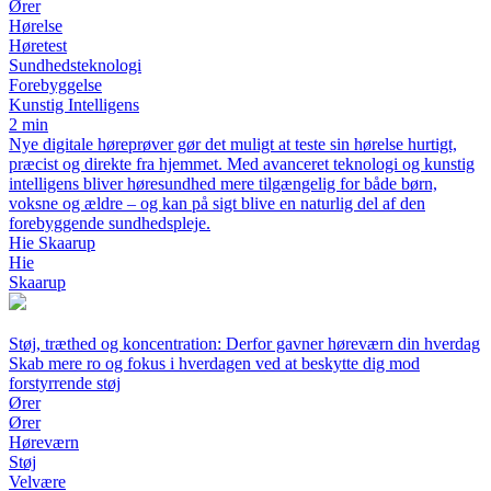
Ører
Hørelse
Høretest
Sundhedsteknologi
Forebyggelse
Kunstig Intelligens
2 min
Nye digitale høreprøver gør det muligt at teste sin hørelse hurtigt,
præcist og direkte fra hjemmet. Med avanceret teknologi og kunstig
intelligens bliver høresundhed mere tilgængelig for både børn,
voksne og ældre – og kan på sigt blive en naturlig del af den
forebyggende sundhedspleje.
Hie Skaarup
Hie
Skaarup
Støj, træthed og koncentration: Derfor gavner høreværn din hverdag
Skab mere ro og fokus i hverdagen ved at beskytte dig mod
forstyrrende støj
Ører
Ører
Høreværn
Støj
Velvære