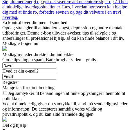
Støj dræner energi og gør det sværere at koncentrere sig – også i helt
almindelige hverdagssituationer. Læs, hvordan høreværn kan hjælpe
dig med at finde ro, forbedre søvnen og øge dit velvære i en travl
hverdag.
Få kontrol over din mental sundhed
Opdag strategier til at håndtere angst, depression og andre mentale
udfordringer. Denne e-bog tilbyder øvelser, tips til selvpleje og
anbefalinger til professionel hjælp, så du kan finde balance i dit liv.
Modtag e-bogen nu
Modtag nyheder direkte i din indbakke
Gode tips. Ingen spam. Bare brugbar viden – gratis.
Hvad er din e-mail?
Registrer
Mange tak for din tilmelding
Jeg samtykker til behandlingen af mine oplysninger i henhold til
politikken.
Ved at tilmelde dig giver du samtykke til, at vi må sende dig nyheder
og information. Du accepterer samtidig vores vilkår og
privatlivspolitik, og du kan altid framelde dig igen.
Del og hjælp