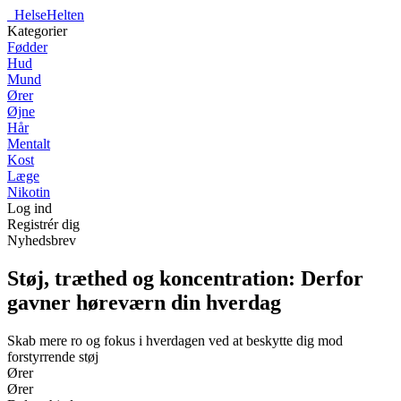
_
HelseHelten
Kategorier
Fødder
Hud
Mund
Ører
Øjne
Hår
Mentalt
Kost
Læge
Nikotin
Log ind
Registrér dig
Nyhedsbrev
Støj, træthed og koncentration: Derfor
gavner høreværn din hverdag
Skab mere ro og fokus i hverdagen ved at beskytte dig mod
forstyrrende støj
Ører
Ører