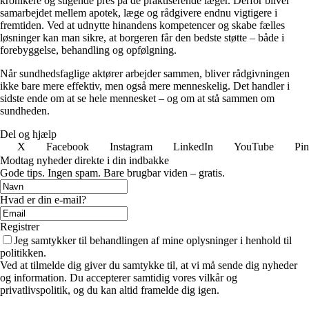
kronikere og stigende pres på de praktiserende læger. Derfor bliver
samarbejdet mellem apotek, læge og rådgivere endnu vigtigere i
fremtiden. Ved at udnytte hinandens kompetencer og skabe fælles
løsninger kan man sikre, at borgeren får den bedste støtte – både i
forebyggelse, behandling og opfølgning.
Når sundhedsfaglige aktører arbejder sammen, bliver rådgivningen
ikke bare mere effektiv, men også mere menneskelig. Det handler i
sidste ende om at se hele mennesket – og om at stå sammen om
sundheden.
Del og hjælp
X
Facebook
Instagram
LinkedIn
YouTube
Pin
Modtag nyheder direkte i din indbakke
Gode tips. Ingen spam. Bare brugbar viden – gratis.
Hvad er din e-mail?
Registrer
Jeg samtykker til behandlingen af mine oplysninger i henhold til
politikken.
Ved at tilmelde dig giver du samtykke til, at vi må sende dig nyheder
og information. Du accepterer samtidig vores vilkår og
privatlivspolitik, og du kan altid framelde dig igen.