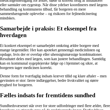
medicingennemgang for ældre, støtte til korrekt brug af inhalatorer
eller samtaler om rygestop. Når disse ydelser koordineres med lægens
behandling og kommunens tilbud, får borgeren en mere
sammenhængende oplevelse – og risikoen for fejlmedicinering
mindskes.
Samarbejde i praksis: Et eksempel fra
hverdagen
Et konkret eksempel er samarbejdet omkring ældre borgere med
mange lægemidler. Her kan apoteket gennemgå medicinlisten og
opdage, hvis der er overlap eller uhensigtsmæssige kombinationer.
Resultatet deles med lægen, som kan justere behandlingen. Samtidig
kan en kommunal sygeplejerske følge op i hjemmet og sikre, at
borgeren tager medicinen korrekt.
Denne form for tværfaglig indsats kræver tillid og klare aftaler – men
gevinsten er stor: færre indlæggelser, bedre livskvalitet og større
tryghed for borgeren.
Fælles indsats for fremtidens sundhed
Sundhedsvæsenet står over for store udfordringer med flere ældre, flere