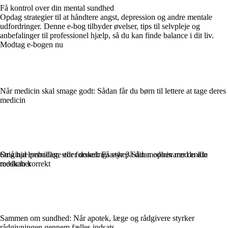
Få kontrol over din mental sundhed
Opdag strategier til at håndtere angst, depression og andre mentale
udfordringer. Denne e-bog tilbyder øvelser, tips til selvpleje og
anbefalinger til professionel hjælp, så du kan finde balance i dit liv.
Modtag e-bogen nu
Når medicin skal smage godt: Sådan får du børn til lettere at tage deres
medicin
Original emballage eller doseringsæske? Sådan opbevarer du din
Små hjælpemidler, stor forskel: Få styr på din medicin med enkle
medicin korrekt
redskaber
Sammen om sundhed: Når apotek, læge og rådgivere styrker
rådgivningen gennem fælles indsats