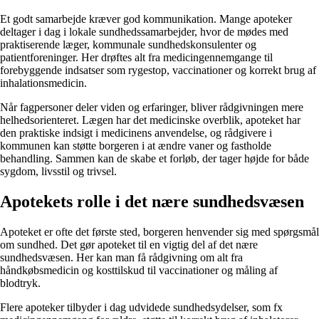
Et godt samarbejde kræver god kommunikation. Mange apoteker
deltager i dag i lokale sundhedssamarbejder, hvor de mødes med
praktiserende læger, kommunale sundhedskonsulenter og
patientforeninger. Her drøftes alt fra medicingennemgange til
forebyggende indsatser som rygestop, vaccinationer og korrekt brug af
inhalationsmedicin.
Når fagpersoner deler viden og erfaringer, bliver rådgivningen mere
helhedsorienteret. Lægen har det medicinske overblik, apoteket har
den praktiske indsigt i medicinens anvendelse, og rådgivere i
kommunen kan støtte borgeren i at ændre vaner og fastholde
behandling. Sammen kan de skabe et forløb, der tager højde for både
sygdom, livsstil og trivsel.
Apotekets rolle i det nære sundhedsvæsen
Apoteket er ofte det første sted, borgeren henvender sig med spørgsmål
om sundhed. Det gør apoteket til en vigtig del af det nære
sundhedsvæsen. Her kan man få rådgivning om alt fra
håndkøbsmedicin og kosttilskud til vaccinationer og måling af
blodtryk.
Flere apoteker tilbyder i dag udvidede sundhedsydelser, som fx