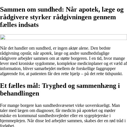
Sammen om sundhed: Når apotek, læge og
rådgivere styrker rådgivningen gennem
fælles indsats
Når det handler om sundhed, er ingen aktør alene. Den bedste
rådgivning opstår, når apotek, læge og andre sundhedsfaglige
rådgivere arbejder sammen om at støtte borgeren. I en tid, hvor mange
lever med kroniske sygdomme, komplekse medicinplaner og et væld af
information, bliver samarbejdet mellem de forskellige faggrupper
afgørende for, at patienten får den rette hjælp – på det rette tidspunkt.
Et fælles mål: Tryghed og sammenhæng i
behandlingen
For mange borgere kan sundhedsvæsenet virke uoverskueligt. Man
taler med lægen om diagnoser, får medicin på apoteket og møder
måske en kommunal sundhedsvejleder eller en sygeplejerske i
hjemmeplejen. Når disse led arbejder sammen, skabes der en rød tråd i
forløbet.