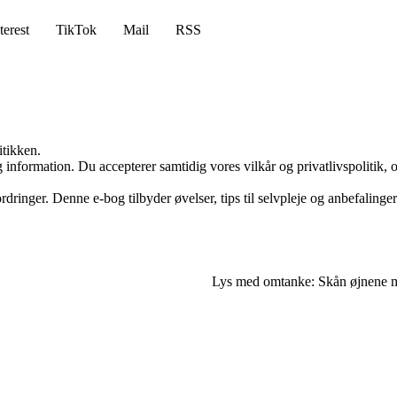
terest
TikTok
Mail
RSS
itikken.
 information. Du accepterer samtidig vores vilkår og privatlivspolitik, 
ringer. Denne e-bog tilbyder øvelser, tips til selvpleje og anbefalinger t
Lys med omtanke: Skån øjnene m