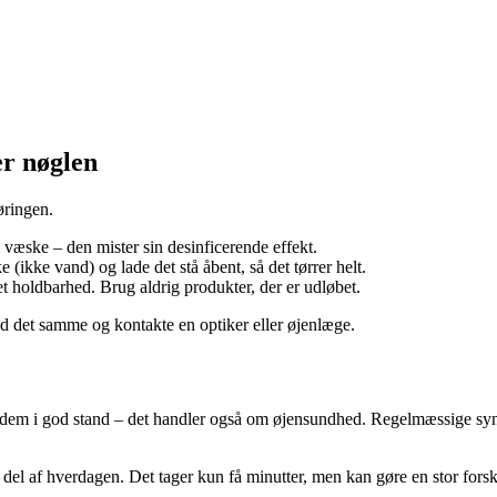
er nøglen
øringen.
æske – den mister sin desinficerende effekt.
(ikke vand) og lade det stå åbent, så det tørrer helt.
 holdbarhed. Brug aldrig produkter, der er udløbet.
ed det samme og kontakte en optiker eller øjenlæge.
 dem i god stand – det handler også om øjensundhed. Regelmæssige synstj
g del af hverdagen. Det tager kun få minutter, men kan gøre en stor fors