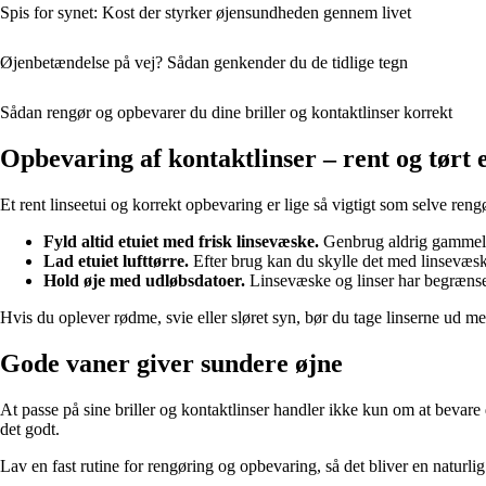
Spis for synet: Kost der styrker øjensundheden gennem livet
Øjenbetændelse på vej? Sådan genkender du de tidlige tegn
Sådan rengør og opbevarer du dine briller og kontaktlinser korrekt
Opbevaring af kontaktlinser – rent og tørt 
Et rent linseetui og korrekt opbevaring er lige så vigtigt som selve reng
Fyld altid etuiet med frisk linsevæske.
Genbrug aldrig gammel v
Lad etuiet lufttørre.
Efter brug kan du skylle det med linsevæske 
Hold øje med udløbsdatoer.
Linsevæske og linser har begrænset
Hvis du oplever rødme, svie eller sløret syn, bør du tage linserne ud m
Gode vaner giver sundere øjne
At passe på sine briller og kontaktlinser handler ikke kun om at bevare
det godt.
Lav en fast rutine for rengøring og opbevaring, så det bliver en naturli