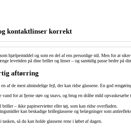
og kontaktlinser korrekt
om hjælpemiddel og som en del af ens personlige stil. Men for at sikre et
e levetiden på dine briller og linser – og samtidig passe bedre på dine
tig aftørring
tisk en af de mest almindelige fejl, der kan ridse glassene. En god rengø
 vand for at fjerne støv og snavs, og brug en dråbe mild opvaskesæbe ti
briller – ikke papirservietter eller tøj, som kan ridse overfladen.
ingsmidler kan beskadige brilleglassene og belægninger som antirefleks 
 i tasken, så du kan holde glassene rene i løbet af dagen.