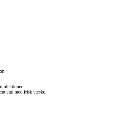
ion.
eninfektioner.
rent etui med frisk væske.