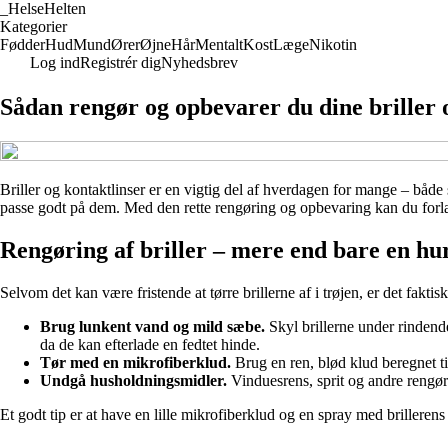
_
HelseHelten
Kategorier
Fødder
Hud
Mund
Ører
Øjne
Hår
Mentalt
Kost
Læge
Nikotin
Log ind
Registrér dig
Nyhedsbrev
Sådan rengør og opbevarer du dine briller 
Briller og kontaktlinser er en vigtig del af hverdagen for mange – både s
passe godt på dem. Med den rette rengøring og opbevaring kan du forlæng
Rengøring af briller – mere end bare en hur
Selvom det kan være fristende at tørre brillerne af i trøjen, er det fak
Brug lunkent vand og mild sæbe.
Skyl brillerne under rindende
da de kan efterlade en fedtet hinde.
Tør med en mikrofiberklud.
Brug en ren, blød klud beregnet til 
Undgå husholdningsmidler.
Vinduesrens, sprit og andre rengør
Et godt tip er at have en lille mikrofiberklud og en spray med brillerens