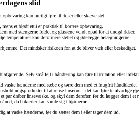
erdagens slid
rt opbevaring kan hurtigt føre til ridser eller skæve stel.
 mens et blødt etui er praktisk til kortere opbevaring.
 dem med stængerne foldet og glassene vendt opad for at undgå ridser.
 høje temperaturer kan deformere stellet og ødelægge belægningerne.
 derhjemme. Det mindsker risikoen for, at de bliver væk eller beskadiget.
 afgørende. Selv små fejl i håndtering kan føre til irritation eller infekt
ltid vaske hænderne med sæbe og tørre dem med et fnugfrit håndklæde.
usholdningsprodukter til at rense linserne – det kan føre til alvorlige øj
et par dråber linsevæske, og skyl dem derefter, før du lægger dem i et 
 måned, da bakterier kan samle sig i hjørnerne.
dig at vaske hænderne, før du sætter dem i eller tager dem ud.