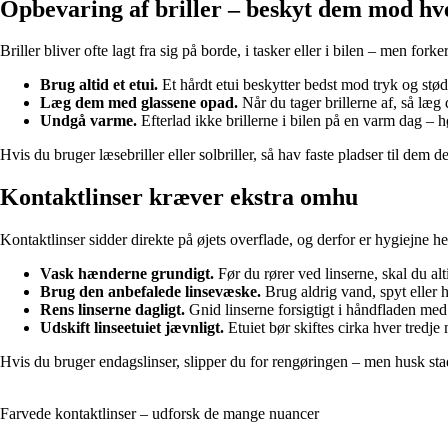
Opbevaring af briller – beskyt dem mod hv
Briller bliver ofte lagt fra sig på borde, i tasker eller i bilen – men forke
Brug altid et etui.
Et hårdt etui beskytter bedst mod tryk og stød,
Læg dem med glassene opad.
Når du tager brillerne af, så læg
Undgå varme.
Efterlad ikke brillerne i bilen på en varm dag –
Hvis du bruger læsebriller eller solbriller, så hav faste pladser til dem
Kontaktlinser kræver ekstra omhu
Kontaktlinser sidder direkte på øjets overflade, og derfor er hygiejne helt
Vask hænderne grundigt.
Før du rører ved linserne, skal du a
Brug den anbefalede linsevæske.
Brug aldrig vand, spyt eller h
Rens linserne dagligt.
Gnid linserne forsigtigt i håndfladen med 
Udskift linseetuiet jævnligt.
Etuiet bør skiftes cirka hver tredje
Hvis du bruger endagslinser, slipper du for rengøringen – men husk sta
Farvede kontaktlinser – udforsk de mange nuancer