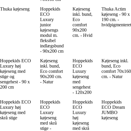
Thuka køjeseng
Hoppekids
Køjeseng
Thuka Actim
ECO
inkl. bund,
køjeseng - 90 x
Luxury
Eco
190 cm. -
junior
comfort
hvidpigmentere
køjesengs
90x200
modul m.
cm. - Hvid
fleksibel
indlægsbund
- 90x200 cm
Hoppekids ECO
Køjeseng
Hoppekids
Køjeseng inkl.
Luxury høj
inkl. bund,
ECO
bund, Eco
køjeseng med
Eco comfort
Luxury
comfort 70x160
stige og
90x200 cm.
køjeseng
cm. - Natur
sengehest - 90 x
- Natur
med
200 cm
sengehest
- 120x200
Hoppekids ECO
Hoppekids
Hoppekids
Hoppekids
Luxury høj
ECO
ECO
ECO Dream
køjeseng med
Luxury
Luxury
JUMBO
skrå stige
køjeseng
høj
køjeseng
med skrå
køjeseng
stige -
med skrå