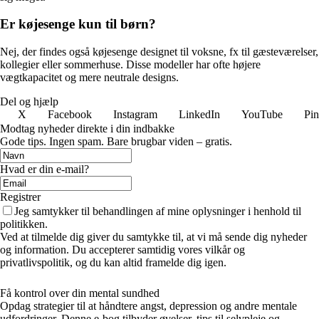
Er køjesenge kun til børn?
Nej, der findes også køjesenge designet til voksne, fx til gæsteværelser,
kollegier eller sommerhuse. Disse modeller har ofte højere
vægtkapacitet og mere neutrale designs.
Del og hjælp
X
Facebook
Instagram
LinkedIn
YouTube
Pin
Modtag nyheder direkte i din indbakke
Gode tips. Ingen spam. Bare brugbar viden – gratis.
Hvad er din e-mail?
Registrer
Jeg samtykker til behandlingen af mine oplysninger i henhold til
politikken.
Ved at tilmelde dig giver du samtykke til, at vi må sende dig nyheder
og information. Du accepterer samtidig vores vilkår og
privatlivspolitik, og du kan altid framelde dig igen.
Få kontrol over din mental sundhed
Opdag strategier til at håndtere angst, depression og andre mentale
udfordringer. Denne e-bog tilbyder øvelser, tips til selvpleje og