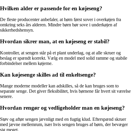
Hvilken alder er passende for en køjeseng?
De fleste producenter anbefaler, at børn først sover i overkøjen fra
omkring seks års alderen. Mindre børn bør sove i underkøjen af
sikkerhedshensyn.
Hvordan sikrer man, at en køjeseng er stabil?
Kontroller, at sengen står på et plant underlag, og at alle skruer og
beslag er spændt korrekt. Vælg en model med solid ramme og stabile
forbindelser mellem køjerne.
Kan køjesenge skilles ad til enkeltsenge?
Mange moderne modeller kan adskilles, så de kan bruges som to
separate senge. Det giver fleksibilitet, hvis børnene får hvert sit værelse
senere.
Hvordan rengør og vedligeholder man en køjeseng?
Støv og aftør sengen jævnligt med en fugtig klud. Efterspænd skruer
med jævne mellemrum, især hvis sengen bruges af børn, der bevæger
sig meget.