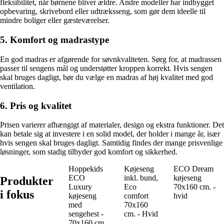
fleksibilitet, når børnene bliver ældre. Andre modeller har indbygget
opbevaring, skrivebord eller udtræksseng, som gør dem ideelle til
mindre boliger eller gæsteværelser.
5. Komfort og madrastype
En god madras er afgørende for søvnkvaliteten. Sørg for, at madrassen
passer til sengens mål og understøtter kroppen korrekt. Hvis sengen
skal bruges dagligt, bør du vælge en madras af høj kvalitet med god
ventilation.
6. Pris og kvalitet
Prisen varierer afhængigt af materialer, design og ekstra funktioner. Det
kan betale sig at investere i en solid model, der holder i mange år, især
hvis sengen skal bruges dagligt. Samtidig findes der mange prisvenlige
løsninger, som stadig tilbyder god komfort og sikkerhed.
Hoppekids
Køjeseng
ECO Dream
ECO
inkl. bund,
køjeseng
Produkter
Luxury
Eco
70x160 cm. -
i fokus
køjeseng
comfort
hvid
med
70x160
sengehest -
cm. - Hvid
70x160 cm