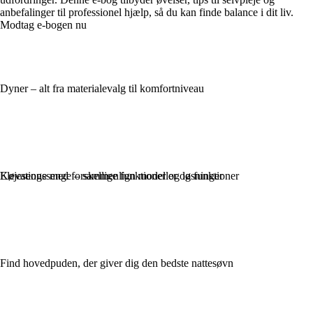
anbefalinger til professionel hjælp, så du kan finde balance i dit liv.
Modtag e-bogen nu
Dyner – alt fra materialevalg til komfortniveau
Elevationssenge – sammenlign modeller og funktioner
Køjesenge med forskellige funktioner og løsninger
Find hovedpuden, der giver dig den bedste nattesøvn