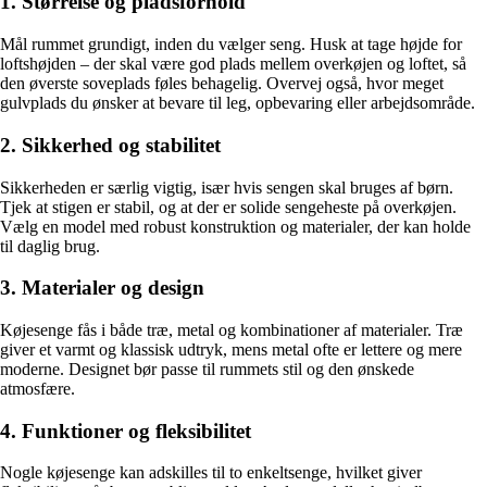
1. Størrelse og pladsforhold
Mål rummet grundigt, inden du vælger seng. Husk at tage højde for
loftshøjden – der skal være god plads mellem overkøjen og loftet, så
den øverste soveplads føles behagelig. Overvej også, hvor meget
gulvplads du ønsker at bevare til leg, opbevaring eller arbejdsområde.
2. Sikkerhed og stabilitet
Sikkerheden er særlig vigtig, især hvis sengen skal bruges af børn.
Tjek at stigen er stabil, og at der er solide sengeheste på overkøjen.
Vælg en model med robust konstruktion og materialer, der kan holde
til daglig brug.
3. Materialer og design
Køjesenge fås i både træ, metal og kombinationer af materialer. Træ
giver et varmt og klassisk udtryk, mens metal ofte er lettere og mere
moderne. Designet bør passe til rummets stil og den ønskede
atmosfære.
4. Funktioner og fleksibilitet
Nogle køjesenge kan adskilles til to enkeltsenge, hvilket giver