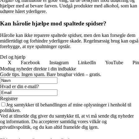
Argan- og marulaolie er gode valg, da de beskytter mod udtørring og
hjælper med at bevare farven. Undgå produkter med alkohol, som kan
udtørre håret yderligere.
Kan hårolie hjælpe mod spaltede spidser?
Hårolie kan ikke reparere spaltede spidser, men den kan forsegle dem
midlertidigt og forhindre yderligere skade. Regelmæssig brug kan også
forebygge, at nye spaltninger opstår.
Del og hjælp
X
Facebook
Instagram
LinkedIn
YouTube
Pin
Modtag nyheder direkte i din indbakke
Gode tips. Ingen spam. Bare brugbar viden – gratis.
Hvad er din e-mail?
Registrer
Jeg samtykker til behandlingen af mine oplysninger i henhold til
politikken.
Ved at tilmelde dig giver du samtykke til, at vi må sende dig nyheder
og information. Du accepterer samtidig vores vilkår og
privatlivspolitik, og du kan altid framelde dig igen.