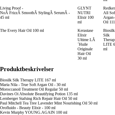
Living Proof -
GLYNT
Redke
NoÂ FrizzÂ SmoothÂ StylingÂ SerumÂ -
NUTRI
All Sof
45 ml
Elixir 100
Argan-
ml
Oil 11
The Every Hair Oil 100 ml
Kerastase
Biosilk
Elixir
Silk
Ultime LÂ
Therap
´Huile
LITE 
Originale
ml
Hair Oil
30 ml
Produktbeskrivelser
Biosilk Silk Therapy LITE 167 ml
Maria Nila - True Soft Argan Oil - 30 ml
Moroccanoil Treatment Oil Regular 50 ml
Davines Oi Absolute Beautifying Potion 135 ml
Lernberger Stafsing Rich Repair Hair Oil 50 ml
Paul Mitchell Tea Tree Lavender Mint Nourishing Oil 50 ml
Orofluido - Beauty Elixir - 100 ml
Kevin Murphy YOUNG.AGAIN 100 ml