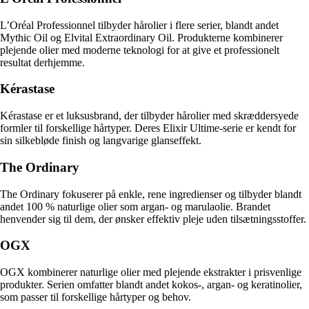
L’Oréal Professionnel tilbyder hårolier i flere serier, blandt andet
Mythic Oil og Elvital Extraordinary Oil. Produkterne kombinerer
plejende olier med moderne teknologi for at give et professionelt
resultat derhjemme.
Kérastase
Kérastase er et luksusbrand, der tilbyder hårolier med skræddersyede
formler til forskellige hårtyper. Deres Elixir Ultime-serie er kendt for
sin silkebløde finish og langvarige glanseffekt.
The Ordinary
The Ordinary fokuserer på enkle, rene ingredienser og tilbyder blandt
andet 100 % naturlige olier som argan- og marulaolie. Brandet
henvender sig til dem, der ønsker effektiv pleje uden tilsætningsstoffer.
OGX
OGX kombinerer naturlige olier med plejende ekstrakter i prisvenlige
produkter. Serien omfatter blandt andet kokos-, argan- og keratinolier,
som passer til forskellige hårtyper og behov.