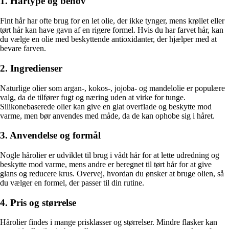
1. Hårtype og behov
Fint hår har ofte brug for en let olie, der ikke tynger, mens krøllet eller
tørt hår kan have gavn af en rigere formel. Hvis du har farvet hår, kan
du vælge en olie med beskyttende antioxidanter, der hjælper med at
bevare farven.
2. Ingredienser
Naturlige olier som argan-, kokos-, jojoba- og mandelolie er populære
valg, da de tilfører fugt og næring uden at virke for tunge.
Silikonebaserede olier kan give en glat overflade og beskytte mod
varme, men bør anvendes med måde, da de kan ophobe sig i håret.
3. Anvendelse og formål
Nogle hårolier er udviklet til brug i vådt hår for at lette udredning og
beskytte mod varme, mens andre er beregnet til tørt hår for at give
glans og reducere krus. Overvej, hvordan du ønsker at bruge olien, så
du vælger en formel, der passer til din rutine.
4. Pris og størrelse
Hårolier findes i mange prisklasser og størrelser. Mindre flasker kan