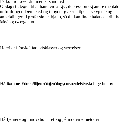
Få kontrol over din mental sundhed
Opdag strategier til at håndtere angst, depression og andre mentale
udfordringer. Denne e-bog tilbyder øvelser, tips til selvpleje og
anbefalinger til professionel hjælp, så du kan finde balance i dit liv.
Modtag e-bogen nu
Hårolier i forskellige prisklasser og størrelser
Hårkamme – forstå deres formål og anvendelse
Inspiration: Forskellige hårfjerningscremer til forskellige behov
Hårfjernere og innovation – et kig på moderne metoder