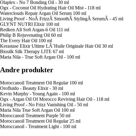
Olaplex - No 7 Bonding Oil - 30 ml
Ogx - Coconut Oil Hydrating Hair Oil Mist - 118 ml
Waterclouds Repair Argan Oil Serum 100 ml
Living Proof - NoÂ FrizzÂ SmoothÂ StylingÂ SerumÂ - 45 ml
GLYNT NUTRI Elixir 100 ml
Redken All Soft Argan-6 Oil 111 ml
Philip B Rejuvenating Oil 60 ml
The Every Hair Oil 100 ml
Kerastase Elixir Ultime LÂ´Huile Originale Hair Oil 30 ml
Biosilk Silk Therapy LITE 67 ml
Maria Nila - True Soft Argan Oil - 100 ml
Andre produkter
Moroccanoil Treatment Oil Regular 100 ml
Orofluido - Beauty Elixir - 30 ml
Kevin Murphy - Young Again - 100 ml
Ogx - Argan Oil Of Morocco Reviving Hair Oil - 118 ml
Living Proof - No Frizz Vanishing Oil - 50 ml
Maria Nila True Soft Argan Oil 100 ml
Moroccanoil Treatment Purple 50 ml
Moroccanoil Treatment Oil Regular 25 ml
Moroccanoil - Treatment Light - 100 ml