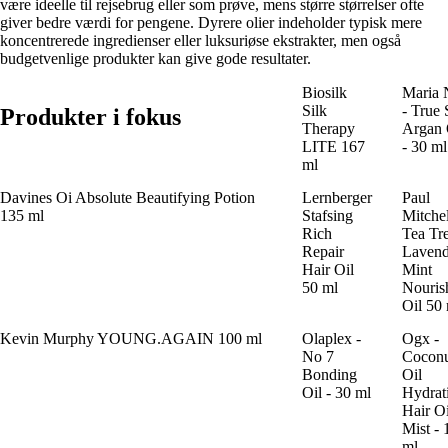
være ideelle til rejsebrug eller som prøve, mens større størrelser ofte
giver bedre værdi for pengene. Dyrere olier indeholder typisk mere
koncentrerede ingredienser eller luksuriøse ekstrakter, men også
budgetvenlige produkter kan give gode resultater.
Biosilk
Maria 
Silk
- True 
Produkter i fokus
Therapy
Argan 
LITE 167
- 30 ml
ml
Davines Oi Absolute Beautifying Potion
Lernberger
Paul
135 ml
Stafsing
Mitchel
Rich
Tea Tr
Repair
Lavend
Hair Oil
Mint
50 ml
Nouris
Oil 50
Kevin Murphy YOUNG.AGAIN 100 ml
Olaplex -
Ogx -
No 7
Cocon
Bonding
Oil
Oil - 30 ml
Hydrat
Hair Oi
Mist - 
ml