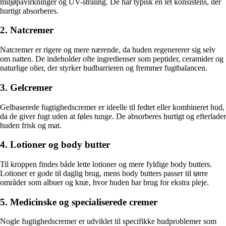
miljøpåvirkninger og UV-stråling. De har typisk en let konsistens, der
hurtigt absorberes.
2. Natcremer
Natcremer er rigere og mere nærende, da huden regenererer sig selv
om natten. De indeholder ofte ingredienser som peptider, ceramider og
naturlige olier, der styrker hudbarrieren og fremmer fugtbalancen.
3. Gelcremer
Gelbaserede fugtighedscremer er ideelle til fedtet eller kombineret hud,
da de giver fugt uden at føles tunge. De absorberes hurtigt og efterlader
huden frisk og mat.
4. Lotioner og body butter
Til kroppen findes både lette lotioner og mere fyldige body butters.
Lotioner er gode til daglig brug, mens body butters passer til tørre
områder som albuer og knæ, hvor huden har brug for ekstra pleje.
5. Medicinske og specialiserede cremer
Nogle fugtighedscremer er udviklet til specifikke hudproblemer som