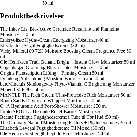
50 ml
Produktbeskrivelser
The Inkey List Bio-Active Ceramide Repairing and Plumping
Moisturizer 50 ml
Embryolisse Hydra-Cream Energizing Moisturizer 40 ml
Elizabeth Løvegal Fugtighedscreme (30 ml)
Vichy Mineral 89 72H Moisture Boosting Cream Fragrance Free 50
ml
Ole Henriksen Truth Banana Bright + Instant Glow Moisturizer 50 ml
Copenhagen Grooming Blazar Tinted Moisturizer 50 ml
Origins Plantscription Lifting + Firming Cream 50 ml
Pyunkang Yul Calming Moisture Barrier Cream 50 ml
bareMinerals Skinlongevity Phyto-Vitamin C Brightening Moisturizer
Mineral SPF 30 - 50 ml
MANTLE The Rich Cream Ultra-Protective Rich Moisturiser 50 ml
Bondi Sands Daydream Whipped Moisturiser 50 ml
Q+A Hyaluronic Acid Post-Shower Moisturiser 250 ml
Purito SEOUL - Dermide Relief Barrier Moisturizer
Beauté Pacifique Fugtighedscreme i Tube til Tør Hud (50 ml)
The Ordinary Natural Moisturizing Factors + Phytoceramides 30 ml
Elizabeth Løvegal Fugtighedscreme Til Mænd (30 ml)
Ole Henriksen Strength Peptide Boost Moisturizer 50 ml