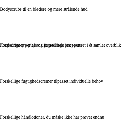
Bodyscrubs til en blødere og mere strålende hud
Kropscremer – pleje og fugt til hele kroppen
Forskellige typer af ansigtspeelings præsenteret i ét samlet overblik
Forskellige fugtighedscremer tilpasset individuelle behov
Forskellige håndlotioner, du måske ikke har prøvet endnu