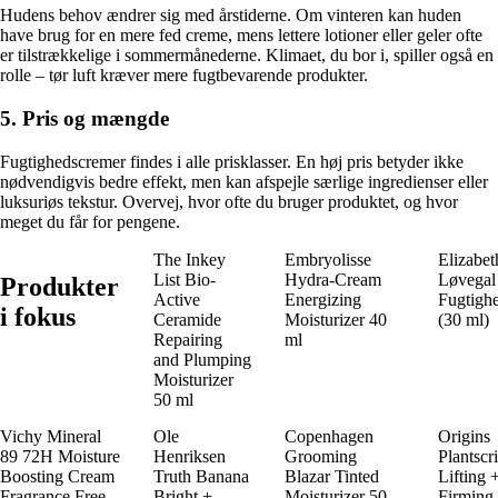
Hudens behov ændrer sig med årstiderne. Om vinteren kan huden
have brug for en mere fed creme, mens lettere lotioner eller geler ofte
er tilstrækkelige i sommermånederne. Klimaet, du bor i, spiller også en
rolle – tør luft kræver mere fugtbevarende produkter.
5. Pris og mængde
Fugtighedscremer findes i alle prisklasser. En høj pris betyder ikke
nødvendigvis bedre effekt, men kan afspejle særlige ingredienser eller
luksuriøs tekstur. Overvej, hvor ofte du bruger produktet, og hvor
meget du får for pengene.
The Inkey
Embryolisse
Elizabet
List Bio-
Hydra-Cream
Løvegal
Produkter
Active
Energizing
Fugtigh
i fokus
Ceramide
Moisturizer 40
(30 ml)
Repairing
ml
and Plumping
Moisturizer
50 ml
Vichy Mineral
Ole
Copenhagen
Origins
89 72H Moisture
Henriksen
Grooming
Plantscr
Boosting Cream
Truth Banana
Blazar Tinted
Lifting 
Fragrance Free
Bright +
Moisturizer 50
Firming