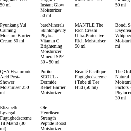
50 ml
Instant Glow
ml
50 ml
Moisturizer
50 ml
Pyunkang Yul
bareMinerals
MANTLE The
Bondi S
Calming
Skinlongevity
Rich Cream
Daydre
Moisture Barrier
Phyto-
Ultra-Protective
Whippe
Cream 50 ml
Vitamin C
Rich Moisturiser
Moisturi
Brightening
50 ml
ml
Moisturizer
Mineral SPF
30 - 50 ml
Q+A Hyaluronic
Purito
Beauté Pacifique
The Ord
Acid Post-
SEOUL -
Fugtighedscreme
Natural
Shower
Dermide
i Tube til Tør
Moisturi
Moisturiser 250
Relief Barrier
Hud (50 ml)
Factors 
ml
Moisturizer
Phytoce
30 ml
Elizabeth
Ole
Løvegal
Henriksen
Fugtighedscreme
Strength
Til Mænd (30
Peptide Boost
ml)
Moisturizer