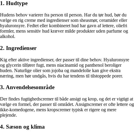
1. Hudtype
Hudens behov varierer fra person til person. Har du tør hud, bør du
vælge en rig creme med ingredienser som sheasmør, ceramider eller
hyaluronsyre. Fedtet eller kombineret hud har gavn af lettere, oliefri
formler, mens sensitiv hud kræver milde produkter uden parfume og
alkohol.
2. Ingredienser
Kig efter aktive ingredienser, der passer til dine behov. Hyaluronsyre
og glycerin tilfører fugt, mens niacinamid og panthenol beroliger
huden. Naturlige olier som jojoba og mandelolie kan give ekstra
næring, men bør undgås, hvis du har tendens til tilstoppede porer.
3. Anvendelsesområde
Der findes fugtighedscremer til både ansigt og krop, og det er vigtigt at
vælge en formel, der passer til området. Ansigtscremer er ofte lettere og
ikke-komedogene, mens kropscremer typisk er rigere og mere
plejende.
4. Sæson og klima