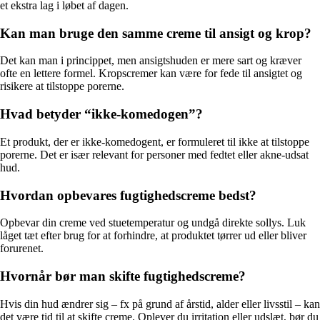
et ekstra lag i løbet af dagen.
Kan man bruge den samme creme til ansigt og krop?
Det kan man i princippet, men ansigtshuden er mere sart og kræver
ofte en lettere formel. Kropscremer kan være for fede til ansigtet og
risikere at tilstoppe porerne.
Hvad betyder “ikke-komedogen”?
Et produkt, der er ikke-komedogent, er formuleret til ikke at tilstoppe
porerne. Det er især relevant for personer med fedtet eller akne-udsat
hud.
Hvordan opbevares fugtighedscreme bedst?
Opbevar din creme ved stuetemperatur og undgå direkte sollys. Luk
låget tæt efter brug for at forhindre, at produktet tørrer ud eller bliver
forurenet.
Hvornår bør man skifte fugtighedscreme?
Hvis din hud ændrer sig – fx på grund af årstid, alder eller livsstil – kan
det være tid til at skifte creme. Oplever du irritation eller udslæt, bør du