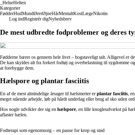
_
HelseHelten
Kategorier
Fødder
Hud
Mund
Ører
Øjne
Hår
Mentalt
Kost
Læge
Nikotin
Log ind
Registrér dig
Nyhedsbrev
De mest udbredte fodproblemer og deres ty
Fødderne bærer os gennem hele livet – bogstaveligt talt. Alligevel er d
De kan skyldes alt fra forkert fodtøj og overbelastning til sygdomme o
at forebygge dem.
Hælspore og plantar fasciitis
En af de mest almindelige årsager til hælsmerter er
plantar fasciitis
, e
meget stående arbejde, løb på hårdt underlag eller brug af sko uden orde
Hos nogle udvikler der sig en
hælspore
, en lille knogleudvækst på hæl
aflaster hælen.
Fodterapi som egenomsorg – en pause for krop og sind