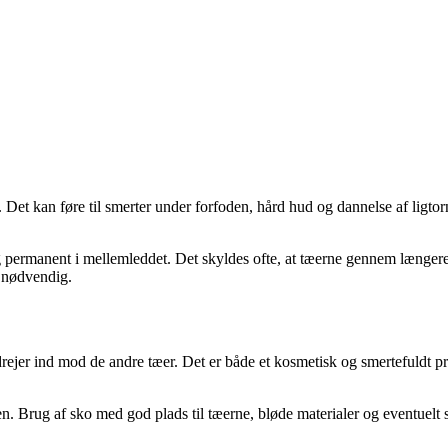
. Det kan føre til smerter under forfoden, hård hud og dannelse af ligt
sig permanent i mellemleddet. Det skyldes ofte, at tæerne gennem længer
e nødvendig.
rejer ind mod de andre tæer. Det er både et kosmetisk og smertefuldt p
. Brug af sko med god plads til tæerne, bløde materialer og eventuelt sp