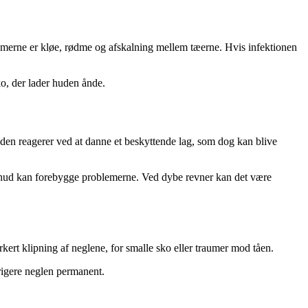
tomerne er kløe, rødme og afskalning mellem tæerne. Hvis infektionen
o, der lader huden ånde.
Huden reagerer ved at danne et beskyttende lag, som dog kan blive
d hud kan forebygge problemerne. Ved dybe revner kan det være
kert klipning af neglene, for smalle sko eller traumer mod tåen.
rigere neglen permanent.