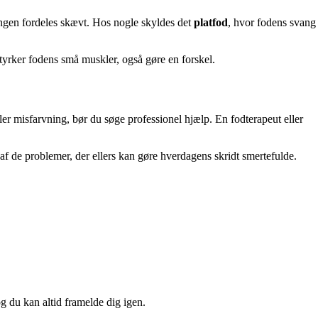
tningen fordeles skævt. Hos nogle skyldes det
platfod
, hvor fodens svang
styrker fodens små muskler, også gøre en forskel.
er misfarvning, bør du søge professionel hjælp. En fodterapeut eller
 de problemer, der ellers kan gøre hverdagens skridt smertefulde.
og du kan altid framelde dig igen.