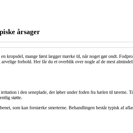
piske årsager
e en kropsdel, mange først lægger mærke til, når noget gør ondt. Fodpro
g arvelige forhold. Her får du et overblik over nogle af de mest almind
n irritation i den seneplade, der løber under foden fra hælen til tæerne.
ntlig støtte.
benet, som kan forstærke smerterne. Behandlingen består typisk af aflas