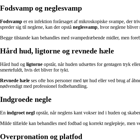
Fodsvamp og neglesvamp
Fodsvamp
er en infektion forårsaget af mikroskopiske svampe, der tr
spreder sig til neglene, kan der opstå
neglesvamp
, hvor neglene bliver
Begge tilstande kan behandles med svampedræbende midler, men forebygge
Hård hud, ligtorne og revnede hæle
Hård hud og
ligtorne
opstår, når huden udsættes for gentagen tryk eller
smertefuldt, hvis det bliver for tykt.
Revnede hæle
ses ofte hos personer med tør hud eller ved brug af åb
nødvendigt med professionel fodbehandling.
Indgroede negle
En
indgroet negl
opstår, når neglens kant vokser ind i huden og skaber
Milde tilfælde kan behandles med fodbad og korrekt neglepleje, men v
Overpronation og platfod