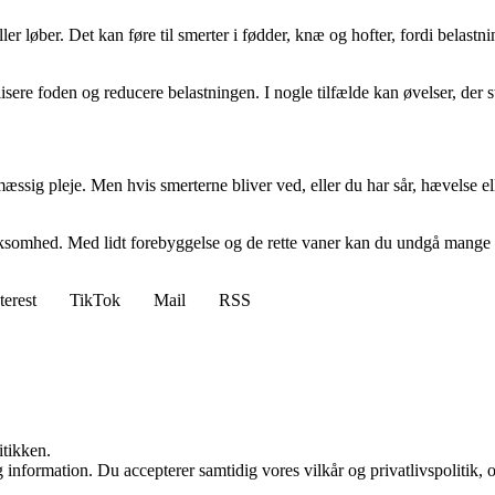
ler løber. Det kan føre til smerter i fødder, knæ og hofter, fordi belas
isere foden og reducere belastningen. I nogle tilfælde kan øvelser, der 
sig pleje. Men hvis smerterne bliver ved, eller du har sår, hævelse ell
somhed. Med lidt forebyggelse og de rette vaner kan du undgå mange af
terest
TikTok
Mail
RSS
itikken.
 information. Du accepterer samtidig vores vilkår og privatlivspolitik, 