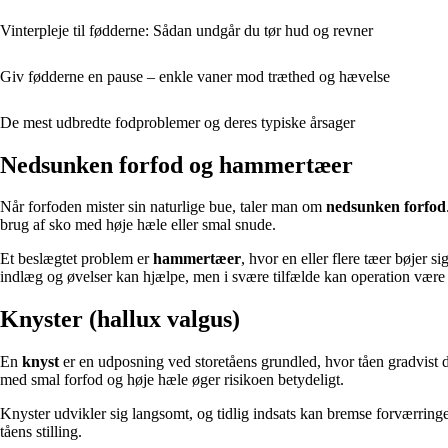
Vinterpleje til fødderne: Sådan undgår du tør hud og revner
Giv fødderne en pause – enkle vaner mod træthed og hævelse
De mest udbredte fodproblemer og deres typiske årsager
Nedsunken forfod og hammertæer
Når forfoden mister sin naturlige bue, taler man om
nedsunken forfod
brug af sko med høje hæle eller smal snude.
Et beslægtet problem er
hammertæer
, hvor en eller flere tæer bøjer 
indlæg og øvelser kan hjælpe, men i svære tilfælde kan operation vær
Knyster (hallux valgus)
En
knyst
er en udposning ved storetåens grundled, hvor tåen gradvist d
med smal forfod og høje hæle øger risikoen betydeligt.
Knyster udvikler sig langsomt, og tidlig indsats kan bremse forværringen
tåens stilling.