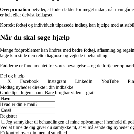
Overpronation
betyder, at foden falder for meget indad, når man går el
er helt eller delvist kollapset.
Korrekt fodtøj og individuelt tilpassede indlæg kan hjælpe med at stabil
Når du skal søge hjælp
Mange fodproblemer kan lindres med bedre fodtøj, aflastning og regelmæs
læge kan stille den rette diagnose og vejlede i behandling.
Fødderne er fundamentet for vores bevægelse – og de fortjener opmærk
Del og hjælp
X
Facebook
Instagram
LinkedIn
YouTube
Pin
Modtag nyheder direkte i din indbakke
Gode tips. Ingen spam. Bare brugbar viden – gratis.
Hvad er din e-mail?
Registrer
Jeg samtykker til behandlingen af mine oplysninger i henhold til pol
Ved at tilmelde dig giver du samtykke til, at vi må sende dig nyheder og
Få kontrol over din mental sundhed