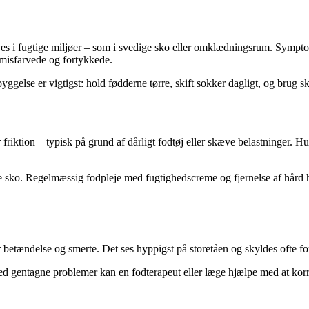
ives i fugtige miljøer – som i svedige sko eller omklædningsrum. Symp
 misfarvede og fortykkede.
lse er vigtigst: hold fødderne tørre, skift sokker dagligt, og brug sk
 friktion – typisk på grund af dårligt fodtøj eller skæve belastninger. 
ne sko. Regelmæssig fodpleje med fugtighedscreme og fjernelse af hår
 betændelse og smerte. Det ses hyppigst på storetåen og skyldes ofte for
ed gentagne problemer kan en fodterapeut eller læge hjælpe med at kor